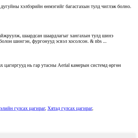
м, дугуйны хэлбэрийн өнмэгийг багасгахын тулд чиглэж болно.
 сайжруулж, шаардсан шаардлагыг хангахын тулд шинэ
 болон шингэн, фургонууд эсвэл хосолсон. & nbs ...
х цагиргууд нь гар утасны Aerial камерын системд өргөн
элийн гулсах цагираг
,
Хятад гулсах цагираг
,