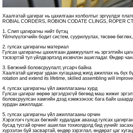
Хаалгатай цагираг нь цахилгаан холболтыг эргүүлдэг пл
ROBIAL CORDERS, ROBION CODATE CLINGS, ROPER 
1. Слип цагирагны нийт бүтэц
Үйлчлүүлэгчийн бодит систем, суурилуулах, төсвөө бөглөх, д
2. гулсах цагирагны материал
Гулсах цагирагны цахилгаан дамжуулалт нь эргэлтийн цаги
тэсвэртэй тул үйлдвэрлэлд ихэвчлэн ашигладаг. Өндөр ча
3. Бөгжний боловсруулалт, угсарч байна
Хаалгатай цагираг удаан хугацаанд жигд ажиллах нь бүх бүрэл
rotation and extend its lifetime, skilled assembling will improve t
4. гулсах цагирагны үйл ажиллагааны хурд
Гулсах цагираг өөрөө эргэлдэхгүй бөгөөд маш жижиг эргэл
боловсруулсан хамгийн дээд хэмжээнээс бага байх шаардл
хурдан ажилладаг.
5. гулсах цагирагны үйл ажиллагааны орчин
Хэрэглэгч гулсах бөгжийг худалдаж авахад гулсах цагирган
бусад тусгай орчинг ашиглах тохиолдолд бид үүнийг заса
хүрээлэн буй засвартай, өндөр зэрэглал, өндөрат цаг хуга