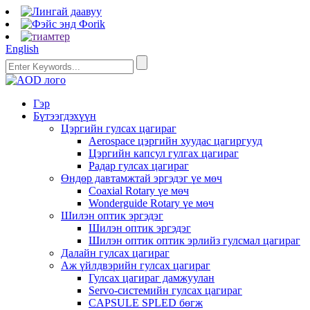
English
Гэр
Бүтээгдэхүүн
Цэргийн гулсах цагираг
Aerospace цэргийн хуудас цагиргууд
Цэргийн капсул гулгах цагираг
Радар гулсах цагираг
Өндөр давтамжтай эргэдэг үе мөч
Coaxial Rotary үе мөч
Wonderguide Rotary үе мөч
Шилэн оптик эргэдэг
Шилэн оптик эргэдэг
Шилэн оптик оптик эрлийз гулсмал цагираг
Далайн гулсах цагираг
Аж үйлдвэрийн гулсах цагираг
Гулсах цагираг дамжуулан
Servo-системийн гулсах цагираг
CAPSULE SPLED бөгж