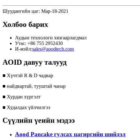
Шуудангийн цаг: Мар-18-2021
Холбоо барих
Аудын технологи хязгаарлагдмал
Утас: +86 755 2952430
И-мэйл:
sales@aoodtech.com
AOID давуу талууд
■ Хүчтэй R & D чадвар
■ найдвартай, тууштай чанар
■ Хурдан хүргэлт
■ Худалдах үйлчилгээ
Сүүлийн үеийн мэдээ
Aood Pancake гулсах цагиргийн шийдэл