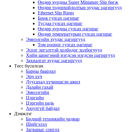
Өндөр хурдны Super Miniature Slip бөгж
Өндөр тодорхойлолтын хуудас цагиргууд
Ethernet Slip Rings
Бинк гулсах цагираг
Тусдаа гулсах цагираг
Өндөр хурдны гулсах цагираг
Өндөр температурын гулсах цагираг
Эмнэлгийн хуудас цагиргууд
Том цооног гулсах цагираг
Эсрэг эргэлттэй холбодог холбогчууд
Хийн шингэний нэгдсэн нэгдсэн цагиргууд
Захиалгат хуудас цагиргууд
Төгс бүсилсан
Барны баарлал
Эрч хүч
Дуусахад хүчиншсэн ажил
Далайн гахай
Эмнэлгийн
Цэргийн
Цэргийн радь
Аюулгүй байдал
Дэмжлэг
Бидний техникийн чадвар
Шийгэлэл
Загварыг сонгох