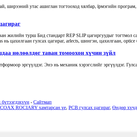
 зай, ширээний утас ашиглан тогтооход хялбар, їрмэгийн програ
 цагираг
арван жилийн турш Бид стандарт REP SLIP цагиргуудыг тогтмол
s нь цахилгаан гулсах цагираг, arlects, шингэн, цахилгаан, optice
даа нөлөөлдөг таван томоохон хүчин зүйл
тформоор эргүүлдэг. Энэ нь механик хэрэгслийг эргүүлдэг. Гулса
 бүтээгдэхүүн
-
Сайтмап
COAX ROCIARY хамтарсан үе
,
PCB гулсах цагираг
,
Өндөр хүчд