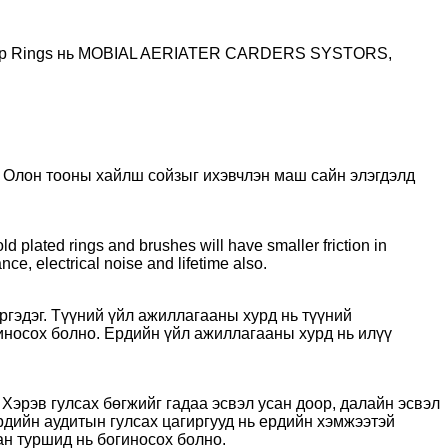
г. Slip Rings нь MOBIAL AERIATER CARDERS SYSTORS,
д. Олон тооны хайлш сойзыг ихэвчлэн маш сайн элэгдэлд
lated rings and brushes will have smaller friction in
ance, electrical noise and lifetime also.
ргэдэг. Түүний үйл ажиллагааны хурд нь түүний
иносох болно. Ердийн үйл ажиллагааны хурд нь илүү
 Хэрэв гулсах бөгжийг гадаа эсвэл усан доор, далайн эсвэл
дийн аудитын гулсах цагиргууд нь ердийн хэмжээтэй
сан туршид нь богиносох болно.