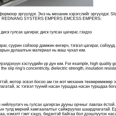
атформоор эргүүлдэг. Энэ нь механик хэрэгслийг эргүүлдэ
CT REDNANG SYSTERS EMPERS EMCESS EMPERS:
иск гулсах цагираг, диск гулсах цагираг, гэхдээ
раг, суурин сойзоор дамжин өнгөрч, тэгвэл цагираг, сойзуу
нарын дулаалгын материал нь маш чухал юм.
дэхүүн хэсгүүдийн үр дүн юм. For example, high quality gold p
he slip ring's concentricity, dielectric strength, insulation resist
ттэй, мотор эсвэл босоо ам гэх мэт механик төхөөрөмжөөр э
агатай, эс тэгвэл түүний насан туршдаа насан туршдаа бог
 нийлүүлэгч нь гулсах цагирган дууны орчныг лавлах ёстой.
хын тулд мөрний хамгаалалтыг сайжруулах шаардлагатай. Ер
цаа, нэмэлт гэмт хэцүү, бидэнтэй байгаа бол дээшлүүлэх на