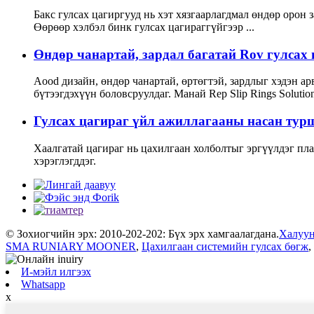
Бакс гулсах цагиргууд нь хэт хязгаарлагдмал өндөр орон
Өөрөөр хэлбэл бинк гулсах цагираггүйгээр ...
Өндөр чанартай, зардал багатай Rov гулсах
Aood дизайн, өндөр чанартай, өртөгтэй, зардлыг хэдэн 
бүтээгдэхүүн боловсруулдаг. Манай Rep Slip Rings Solution
Гулсах цагираг үйл ажиллагааны насан турш
Хаалгатай цагираг нь цахилгаан холболтыг эргүүлдэг пла
хэрэглэгддэг.
© Зохиогчийн эрх: 2010-202-202: Бүх эрх хамгаалагдана.
Халуун
SMA RUNIARY MOONER
,
Цахилгаан системийн гулсах бөгж
,
И-мэйл илгээх
Whatsapp
x