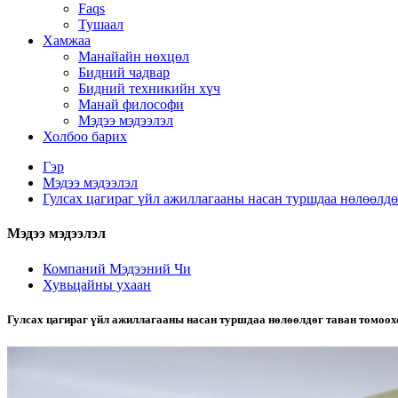
Faqs
Тушаал
Хамжаа
Манайайн нөхцөл
Бидний чадвар
Бидний техникийн хүч
Манай философи
Мэдээ мэдээлэл
Холбоо барих
Гэр
Мэдээ мэдээлэл
Гулсах цагираг үйл ажиллагааны насан туршдаа нөлөөлдө
Мэдээ мэдээлэл
Компаний Мэдээний Чи
Хувьцайны ухаан
Гулсах цагираг үйл ажиллагааны насан туршдаа нөлөөлдөг таван томоох