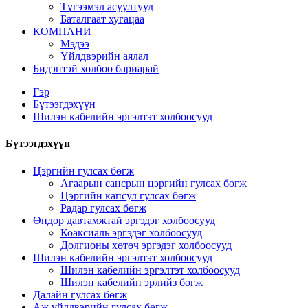
Түгээмэл асуултууд
Баталгаат хугацаа
КОМПАНИ
Мэдээ
Үйлдвэрийн аялал
Бидэнтэй холбоо бариарай
Гэр
Бүтээгдэхүүн
Шилэн кабелийн эргэлтэт холбоосууд
Бүтээгдэхүүн
Цэргийн гулсах бөгж
Агаарын сансрын цэргийн гулсах бөгж
Цэргийн капсул гулсах бөгж
Радар гулсах бөгж
Өндөр давтамжтай эргэдэг холбоосууд
Коаксиаль эргэдэг холбоосууд
Долгионы хөтөч эргэдэг холбоосууд
Шилэн кабелийн эргэлтэт холбоосууд
Шилэн кабелийн эргэлтэт холбоосууд
Шилэн кабелийн эрлийз бөгж
Далайн гулсах бөгж
Аж үйлдвэрийн гулсах бөгж