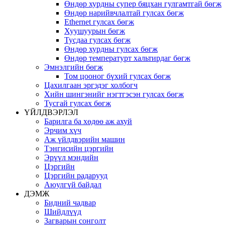
Өндөр хурдны супер бяцхан гулгамтгай бөгж
Өндөр нарийвчлалтай гулсах бөгж
Ethernet гулсах бөгж
Хуушуурын бөгж
Тусдаа гулсах бөгж
Өндөр хурдны гулсах бөгж
Өндөр температурт хальтирдаг бөгж
Эмнэлгийн бөгж
Том цооног бүхий гулсах бөгж
Цахилгаан эргэдэг холбогч
Хийн шингэнийг нэгтгэсэн гулсах бөгж
Тусгай гулсах бөгж
ҮЙЛДВЭРЛЭЛ
Барилга ба хөдөө аж ахуй
Эрчим хүч
Аж үйлдвэрийн машин
Тэнгисийн цэргийн
Эрүүл мэндийн
Цэргийн
Цэргийн радарууд
Аюулгүй байдал
ДЭМЖ
Бидний чадвар
Шийдлүүд
Загварын сонголт