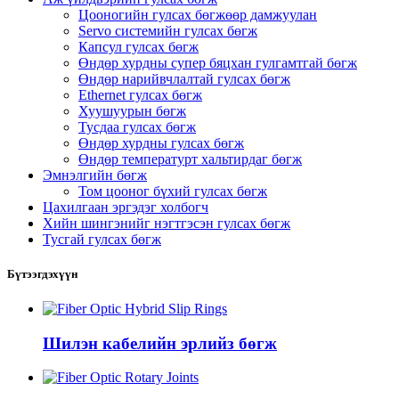
Цооногийн гулсах бөгжөөр дамжуулан
Servo системийн гулсах бөгж
Капсул гулсах бөгж
Өндөр хурдны супер бяцхан гулгамтгай бөгж
Өндөр нарийвчлалтай гулсах бөгж
Ethernet гулсах бөгж
Хуушуурын бөгж
Тусдаа гулсах бөгж
Өндөр хурдны гулсах бөгж
Өндөр температурт хальтирдаг бөгж
Эмнэлгийн бөгж
Том цооног бүхий гулсах бөгж
Цахилгаан эргэдэг холбогч
Хийн шингэнийг нэгтгэсэн гулсах бөгж
Тусгай гулсах бөгж
Бүтээгдэхүүн
Шилэн кабелийн эрлийз бөгж