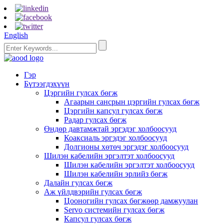
English
Гэр
Бүтээгдэхүүн
Цэргийн гулсах бөгж
Агаарын сансрын цэргийн гулсах бөгж
Цэргийн капсул гулсах бөгж
Радар гулсах бөгж
Өндөр давтамжтай эргэдэг холбоосууд
Коаксиаль эргэдэг холбоосууд
Долгионы хөтөч эргэдэг холбоосууд
Шилэн кабелийн эргэлтэт холбоосууд
Шилэн кабелийн эргэлтэт холбоосууд
Шилэн кабелийн эрлийз бөгж
Далайн гулсах бөгж
Аж үйлдвэрийн гулсах бөгж
Цооногийн гулсах бөгжөөр дамжуулан
Servo системийн гулсах бөгж
Капсул гулсах бөгж